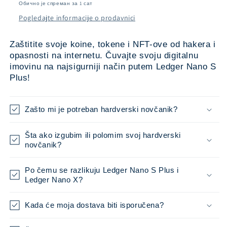
Обично је спреман за 1 сат
Pogledajte informacije o prodavnici
Zaštitite svoje koine, tokene i NFT-ove od hakera i
opasnosti na internetu. Čuvajte svoju digitalnu
imovinu na najsigurniji način putem Ledger Nano S
Plus!
Zašto mi je potreban hardverski novčanik?
Šta ako izgubim ili polomim svoj hardverski
novčanik?
Po čemu se razlikuju Ledger Nano S Plus i
Ledger Nano X?
Kada će moja dostava biti isporučena?