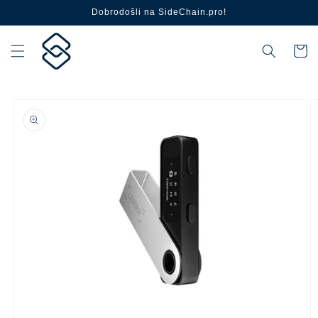
Pređi na
Dobrodošli na SideChain.pro!
sadržaj
Korpa
Pređite na
informacije
o
proizvodu