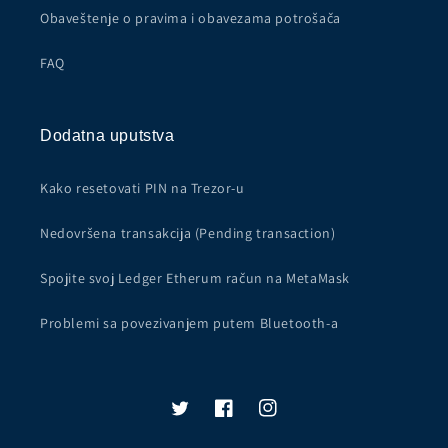
Obaveštenje o pravima i obavezama potrošača
FAQ
Dodatna uputstva
Kako resetovati PIN na Trezor-u
Nedovršena transakcija (Pending transaction)
Spojite svoj Ledger Etherum račun na MetaMask
Problemi sa povezivanjem putem Bluetooth-a
Twitter
Facebook
Instagram